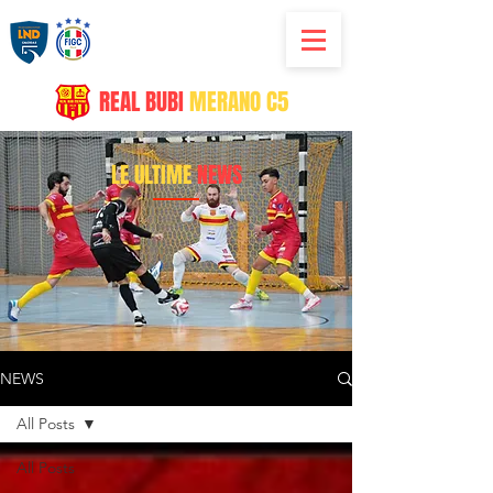
REAL
BUBI
MERANO C5
LE ULTIME
NEWS
NEWS
All Posts
All Posts