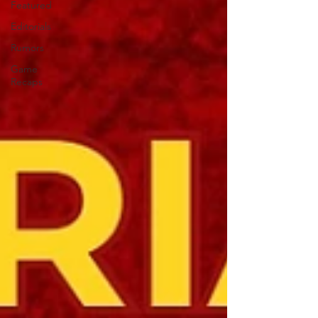
Featured
Editorials
Rumors
Game
Recaps