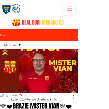
REAL
BUBI
MERANO C5
Post
All Posts
All Posts
Featured
Editorials
Rumors
Game Recaps
Fabio Oieni
12 gen 2024
Tempo di lettura: 1 min
💛❤️GRAZIE MISTER VIAN💛❤️