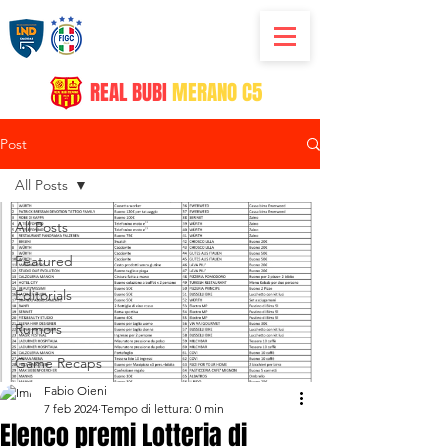
REAL
BUBI
MERANO C5
Post
All Posts
All Posts
Featured
Editorials
Rumors
Game Recaps
Fabio Oieni
7 feb 2024
Tempo di lettura: 0 min
Elenco premi Lotteria di