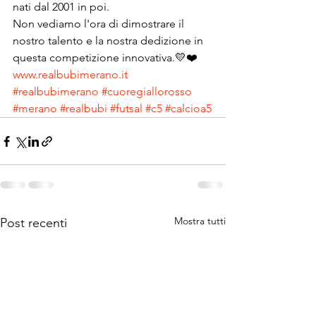
nati dal 2001 in poi.
Non vediamo l'ora di dimostrare il 
nostro talento e la nostra dedizione in 
questa competizione innovativa.💛❤️
www.realbubimerano.it
#realbubimerano
#cuoregiallorosso
#merano
#realbubi
#futsal
#c5
#calcioa5
Mostra tutti
Post recenti