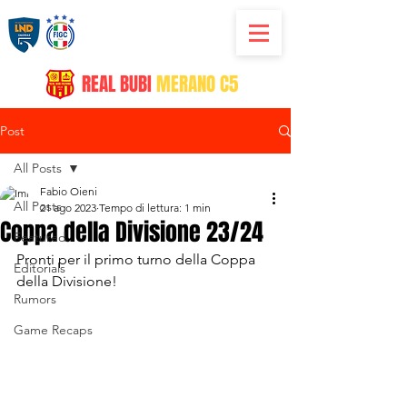
REAL
BUBI
MERANO C5
Post
All Posts
Fabio Oieni
All Posts
21 ago 2023
Tempo di lettura: 1 min
Coppa della Divisione 23/24
Featured
Pronti per il primo turno della Coppa 
Editorials
della Divisione! 
Rumors
Game Recaps