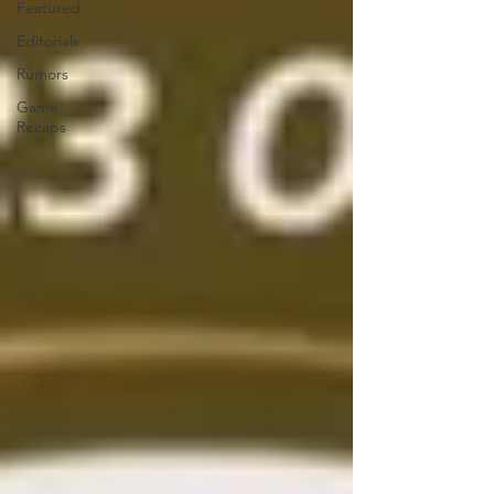
Featured
Editorials
Rumors
Game
Recaps