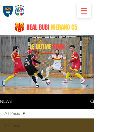
REAL
BUBI
MERANO C5
LE ULTIME
NEWS
NEWS
All Posts
All Posts